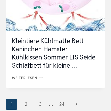
(71
X
122
CM)
Kleintiere Kühlmatte Bett
Kaninchen Hamster
Kühlkissen Sommer EIS Seide
Schlafbett für kleine …
KLEINTIERE
WEITERLESEN
KÜHLMATTE
BETT
KANINCHEN
Seitennavigation
Nächste
1
2
3
…
24
HAMSTER