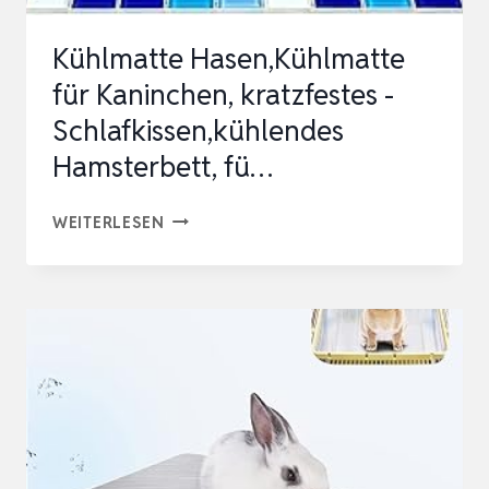
Kühlmatte Hasen,Kühlmatte
für Kaninchen, kratzfestes -
Schlafkissen,kühlendes
Hamsterbett, fü…
KÜHLMATTE
WEITERLESEN
HASEN,KÜHLMATTE
FÜR
KANINCHEN,
KRATZFESTES
-
SCHLAFKISSEN,KÜHLENDES
HAMSTERBETT,
FÜ…