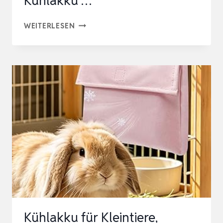
Kühlakku …
GENERISCH
WEITERLESEN
KÜHL-
AKKU
FÜR
HAUSTIERKÄFIGE
UND
GEHEGE,KANINCHEN
KÜHLZUBEHÖR
–
HAMSTER
KÜHLAKKU
…
Kühlakku für Kleintiere,