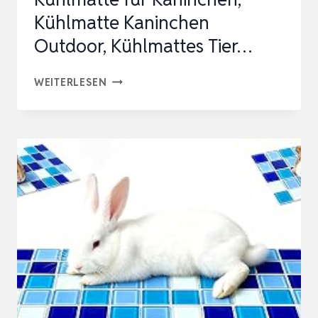
Kühlmatte Kaninchen
Outdoor, Kühlmattes Tier…
KÜHLENDES
WEITERLESEN
HAMSTERBETT,
KÜHLMATTE
FÜR
KANINCHEN,
KÜHLMATTE
KANINCHEN
OUTDOOR,
KÜHLMATTES
TIER…