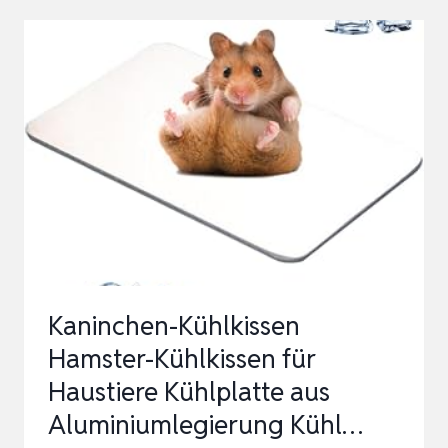
HAMSTER,
KÜHLMATTE
FÜR
MEERSCHWEINCHEN,
KANINCHEN-
KÜHLKISSEN
HAMSTER,
…
Kaninchen-Kühlkissen
Hamster-Kühlkissen für
Haustiere Kühlplatte aus
Aluminiumlegierung Kühl…