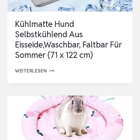
TASC…
Kühlmatte Hund
Selbstkühlend Aus
Eisseide,Waschbar, Faltbar Für
Sommer (71 x 122 cm)
KÜHLMATTE
WEITERLESEN
HUND
SELBSTKÜHLEND
AUS
EISSEIDE,WASCHBAR,
FALTBAR
FÜR
SOMMER