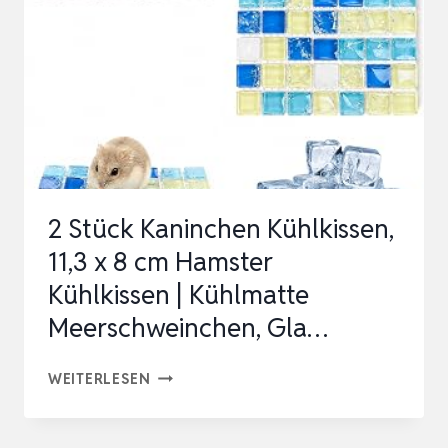
HASEN,
HAMSTER,
MEERSCHWEINCHEN
ANDERE…
2 Stück Kaninchen Kühlkissen,
11,3 x 8 cm Hamster
Kühlkissen | Kühlmatte
Meerschweinchen, Gla…
2
WEITERLESEN
STÜCK
KANINCHEN