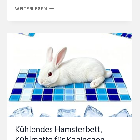
KANINCHEN-
WEITERLESEN
KÜHLKISSEN
HAMSTER-
KÜHLKISSEN
FÜR
HAUSTIERE
KÜHLPLATTE
AUS
ALUMINIUMLEGIERUNG
KÜHL…
Kühlendes Hamsterbett,
Kühlmatte für Kaninchen,