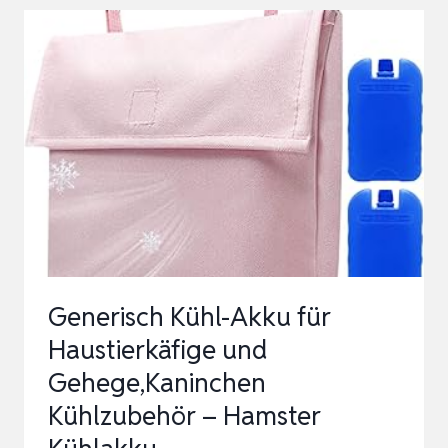
KÜHLKISSEN,
11,3
X
8
CM
HAMSTER
KÜHLKISSEN
|
KÜHLMATTE
MEERSCHWEINCHEN,
Generisch Kühl-Akku für
GLA…
Haustierkäfige und
Gehege,Kaninchen
Kühlzubehör – Hamster