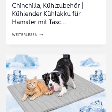
Chinchilla, Kühlzubehör |
Kühlender Kühlakku für
Hamster mit Tasc…
KÜHLAKKU
WEITERLESEN
FÜR
KLEINTIERE,
CHINCHILLA,
KÜHLZUBEHÖR
|
KÜHLENDER
KÜHLAKKU
FÜR
HAMSTER
MIT