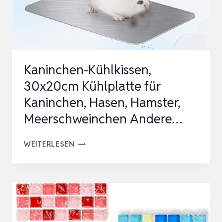
Kaninchen-Kühlkissen,
30x20cm Kühlplatte für
Kaninchen, Hasen, Hamster,
Meerschweinchen Andere…
KANINCHEN-
WEITERLESEN
KÜHLKISSEN,
30X20CM
KÜHLPLATTE
FÜR
KANINCHEN,