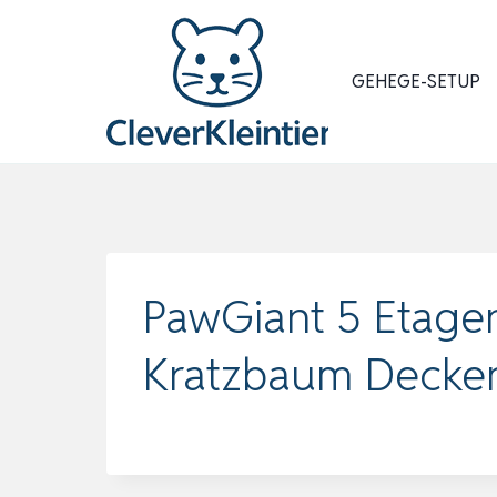
Zum
Inhalt
springen
GEHEGE-SETUP
PawGiant 5 Etag
Kratzbaum Deckenh