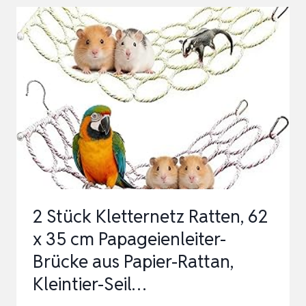
CM
HAMSTER
LEITER
BRÜCKE
SPIELZEUG
HOLZ
KLETTERN
KLEINTIERKÄFIG
KLETTERSPIELZEUG
BIEGBA…
2 Stück Kletternetz Ratten, 62
x 35 cm Papageienleiter-
Brücke aus Papier-Rattan,
Kleintier-Seil…