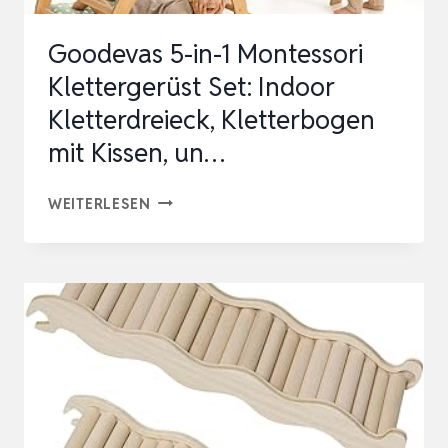
HAMS…
Goodevas 5-in-1 Montessori
Klettergerüst Set: Indoor
Kletterdreieck, Kletterbogen
mit Kissen, un…
GOODEVAS
WEITERLESEN
5-
IN-
1
MONTESSORI
KLETTERGERÜST
SET:
INDOOR
KLETTERDREIECK,