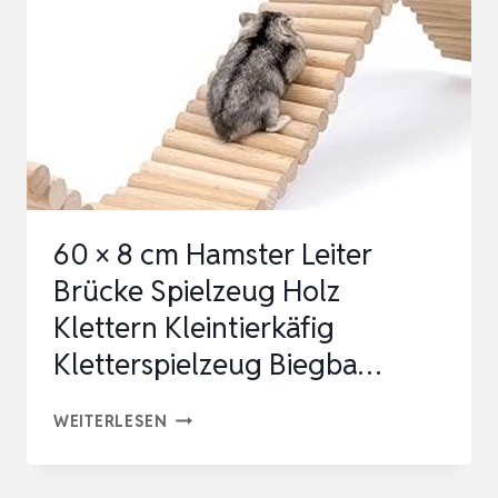
KLETTERN
SPIELZEUG
HAMSTERBRÜCKE
HAMSTERS
BRÜCKE
HAMSTE…
60 × 8 cm Hamster Leiter
Brücke Spielzeug Holz
Klettern Kleintierkäfig
Kletterspielzeug Biegba…
60
WEITERLESEN
×
8