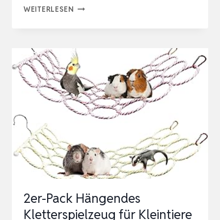
2
WEITERLESEN
STÜCK
KLETTERNETZ
RATTEN,
62
X
35
CM
PAPAGEIENLEITER-
BRÜCKE
AUS
PAPIER-
RATTAN,
2er-Pack Hängendes
KLEINTIER-
Kletterspielzeug für Kleintiere
SEIL…