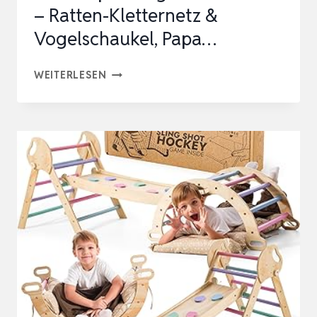
– Ratten-Kletternetz &
Vogelschaukel, Papa…
2ER-
WEITERLESEN
PACK
HÄNGENDES
KLETTERSPIELZEUG
FÜR
KLEINTIERE
–
RATTEN-
KLETTERNETZ
&
VOGELSCHAUKEL,
PAPA…