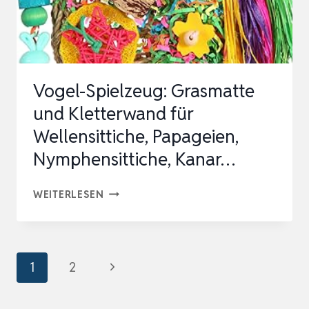
MIT
RUTSCHE
–
KLETTERDREIECK
Vogel-Spielzeug: Grasmatte
MONTESSO…
und Kletterwand für
Wellensittiche, Papageien,
Nymphensittiche, Kanar…
VOGEL-
WEITERLESEN
SPIELZEUG:
GRASMATTE
UND
Seitennavigation
Nächste
1
2
KLETTERWAND
Seite
FÜR