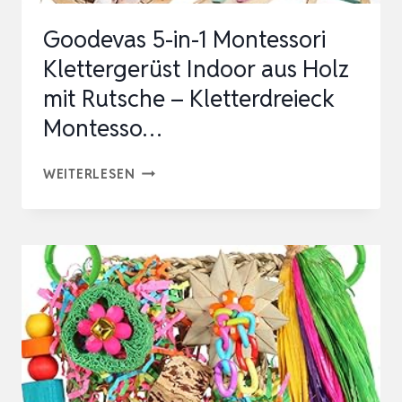
Goodevas 5-in-1 Montessori
Klettergerüst Indoor aus Holz
mit Rutsche – Kletterdreieck
Montesso…
GOODEVAS
WEITERLESEN
5-
IN-
1
MONTESSORI
KLETTERGERÜST
INDOOR
AUS
HOLZ