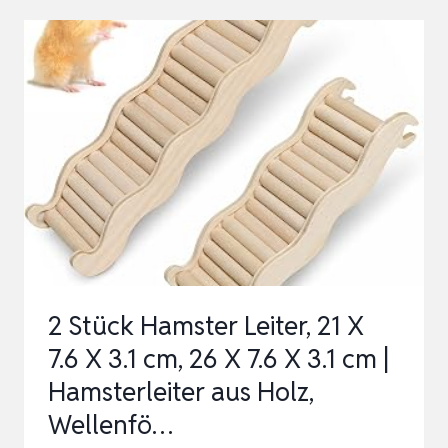
KLETTERSPIELZEUG
FÜR
KLEINTIERE
–
RATTEN-
KLETTERNETZ
&
VOGELSCHAUKEL,
PAPA…
2 Stück Hamster Leiter, 21 X
7.6 X 3.1 cm, 26 X 7.6 X 3.1 cm |
Hamsterleiter aus Holz,
Wellenfö…