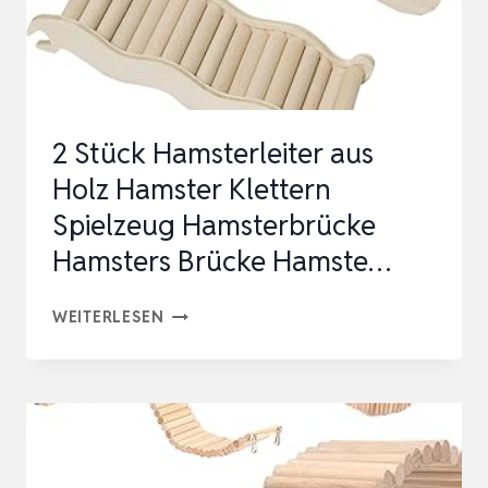
KLETTERBOGEN
MIT
KISSEN,
UN…
2 Stück Hamsterleiter aus
Holz Hamster Klettern
Spielzeug Hamsterbrücke
Hamsters Brücke Hamste…
2
WEITERLESEN
STÜCK
HAMSTERLEITER
AUS
HOLZ
HAMSTER