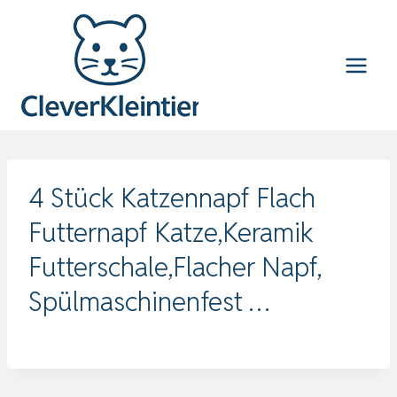
Zum
Inhalt
springen
4 Stück Katzennapf Flach
Futternapf Katze,Keramik
Futterschale,Flacher Napf,
Spülmaschinenfest …