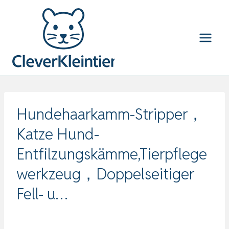
Zum
Inhalt
springen
Hundehaarkamm-Stripper，
Katze Hund-
Entfilzungskämme,Tierpflege
werkzeug，Doppelseitiger
Fell- u…