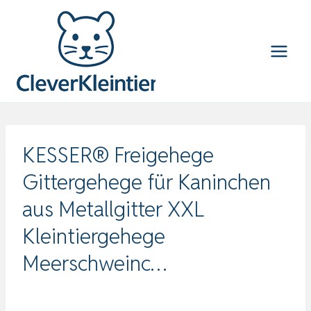
Zum
Inhalt
springen
KESSER® Freigehege
Gittergehege für Kaninchen
aus Metallgitter XXL
Kleintiergehege
Meerschweinc…