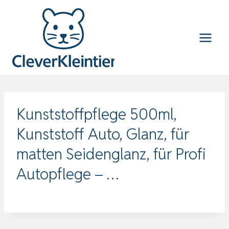
Zum
Inhalt
springen
Kunststoffpflege 500ml,
Kunststoff Auto, Glanz, für
matten Seidenglanz, für Profi
Autopflege – …