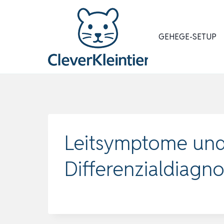
Zum
Inhalt
springen
GEHEGE-SETUP
Leitsymptome und
Differenzialdiagn