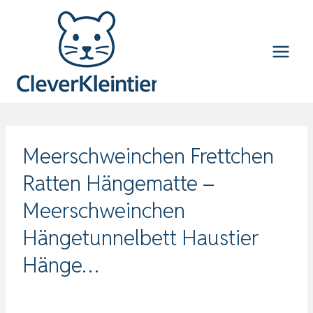
Zum
Inhalt
springen
Meerschweinchen Frettchen
Ratten Hängematte –
Meerschweinchen
Hängetunnelbett Haustier
Hänge…