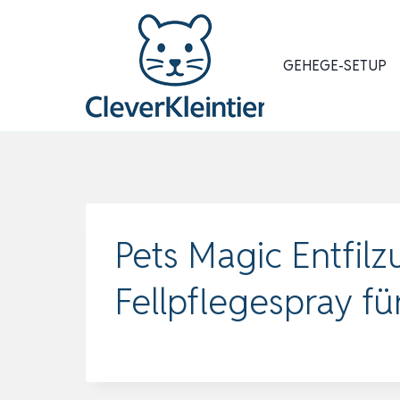
Zum
Inhalt
springen
GEHEGE-SETUP
Pets Magic Entfil
Fellpflegespray f