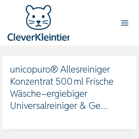
Zum
Inhalt
springen
unicopuro® Allesreiniger
Konzentrat 500 ml Frische
Wäsche–ergiebiger
Universalreiniger & Ge…