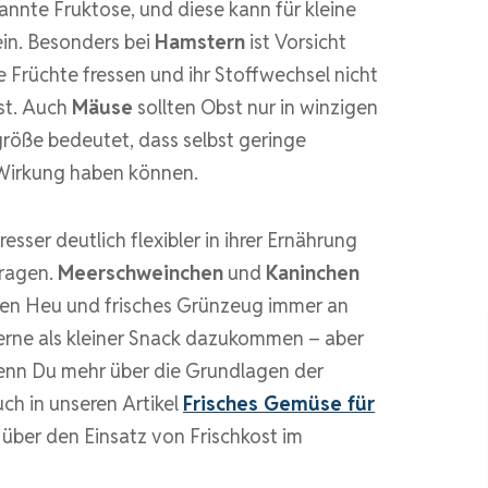
annte Fruktose, und diese kann für kleine
in. Besonders bei
Hamstern
ist Vorsicht
e Früchte fressen und ihr Stoffwechsel nicht
ist. Auch
Mäuse
sollten Obst nur in winzigen
röße bedeutet, dass selbst geringe
Wirkung haben können.
fresser deutlich flexibler in ihrer Ernährung
tragen.
Meerschweinchen
und
Kaninchen
enen Heu und frisches Grünzeug immer an
 gerne als kleiner Snack dazukommen – aber
 Wenn Du mehr über die Grundlagen der
ch in unseren Artikel
Frisches Gemüse für
k über den Einsatz von Frischkost im