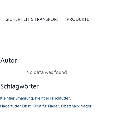
SICHERHEIT & TRANSPORT
PRODUKTE
Autor
No data was found
Schlagwörter
Kleintier Ernährung
,
Kleintier Frischfutter
,
Nagerfutter Obst
,
Obst für Nager
,
Obstsnack Nager